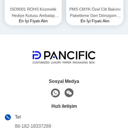
ISO9001 ROHS Kozmetik
PMS CMYK Özel Cilt Bakımı
Hediye Kutusu Ambalajı
Paketleme Geri Dönüşümlü
En İyi Fiyatı Alın
En İyi Fiyatı Alın
350g Sanat Kağıdı Geri
Karton Hediye Kutusu PS
Dönüşümlü
CDR DWG
Sosyal Medya
Hızlı iletişim
Tel
86-182-18337289