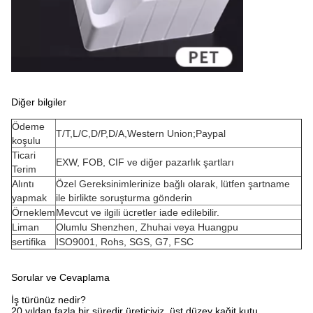
Diğer bilgiler
Ödeme
T/T,L/C,D/P,D/A,Western Union;Paypal
koşulu
Ticari
EXW, FOB, CIF ve diğer pazarlık şartları
Terim
Alıntı
Özel Gereksinimlerinize bağlı olarak, lütfen şartname
yapmak
ile birlikte soruşturma gönderin
Örneklem
Mevcut ve ilgili ücretler iade edilebilir.
Liman
Olumlu Shenzhen, Zhuhai veya Huangpu
sertifika
ISO9001, Rohs, SGS, G7, FSC
Sorular ve Cevaplama
İş türünüz nedir?
20 yıldan fazla bir süredir üreticiyiz, üst düzey kağit kutu