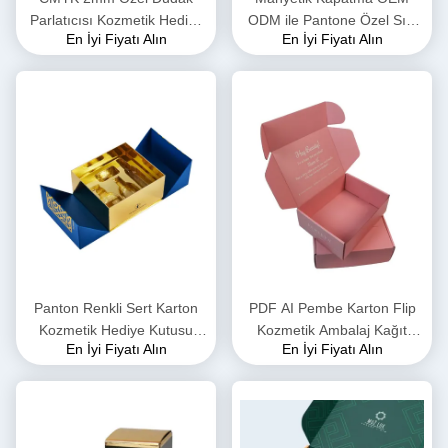
Parlatıcısı Kozmetik Hediye
ODM ile Pantone Özel Sıvı
En İyi Fiyatı Alın
En İyi Fiyatı Alın
Kutusu İçinde Ambalaj Blister
Ruj Ambalaj Kağıt Kutusu
Panton Renkli Sert Karton
PDF AI Pembe Karton Flip
Kozmetik Hediye Kutusu
Kozmetik Ambalaj Kağıt
En İyi Fiyatı Alın
En İyi Fiyatı Alın
Ambalajı EVA Inside
Kutusu Sulu Kaplama