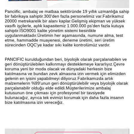
Panciific, ambalaj ve matbaa sektöründe 19 yıllık uzmanlığa sahip
bir fabrikaya sahiptir.300'den fazla personelimiz var.Fabrikamız
20000 metrekarelik bir alanı kaplar.Gelişmiş ekipman ve yüksek
vasıflı işçilerle, aylık kapasitemiz 1.000.000 ps'den fazla kutuya
sahiptir.ISO9001 kalite yönetim sistemi kesinlikle
uygulanmaktadır.Üretimin her aşamasında, numune alma, test
etme, hammadde muayenesi, deneme üretimi, seri üretim
sürecinden OQC'ye kadar sıkı kalite kontrolümüz vardır.
PANCIFIC kurulduğundan beri, biyolojik olarak parçalanabilen ve
geri dönüştürülebilen kalkınmayı desteklemeye kararlıyız.Çevre
koruma yeni bir moda olacak ve dünyadaki herkesin bize
katılmasına ve bundan zevk almasına izin vermek için elimizden
gelenin en iyisini yapabilmeyi diliyoruz.Fabrikamızda artık
malzemelerin %99'unun geri dönüştürülebilir veya biyolojik olarak
parçalanabilir olduğu elde edildi.Müşterilerimize ambalaj
kutusunun öne çıkması için profesyonel bir tavsiyede
bulunacağız, ayrıca tek evimizi korumak için daha fazla insanın
bize katılmasına izin vereceğiz.