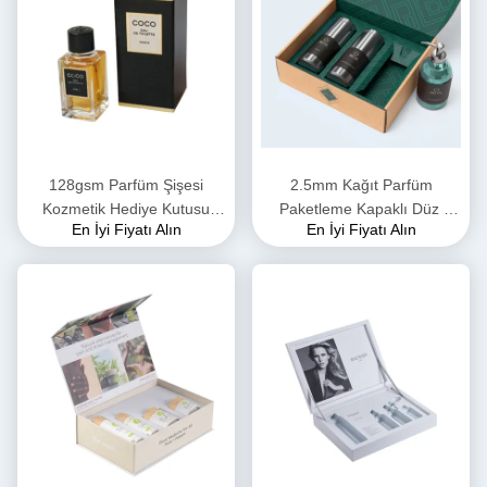
128gsm Parfüm Şişesi
2.5mm Kağıt Parfüm
Kozmetik Hediye Kutusu
Paketleme Kapaklı Düz ​​
En İyi Fiyatı Alın
En İyi Fiyatı Alın
Ambalajı OEM ODM
Hediye Kutuları Su
Vernikleme