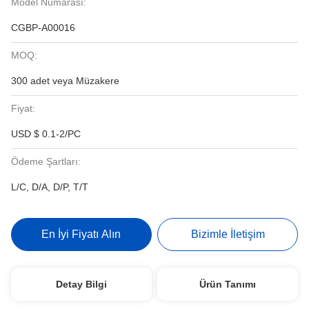
Model Numarası:
CGBP-A00016
MOQ:
300 adet veya Müzakere
Fiyat:
USD $ 0.1-2/PC
Ödeme Şartları:
L/C, D/A, D/P, T/T
En İyi Fiyatı Alın
Bizimle İletişim
Detay Bilgi
Ürün Tanımı