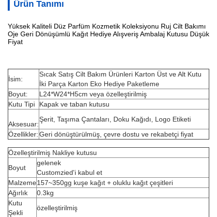
Ürün Tanımı
Yüksek Kaliteli Düz Parfüm Kozmetik Koleksiyonu Ruj Cilt Bakımı
Oje Geri Dönüşümlü Kağıt Hediye Alışveriş Ambalaj Kutusu Düşük
Fiyat
Sıcak Satış Cilt Bakım Ürünleri Karton Üst ve Alt Kutu
İsim:
İki Parça Karton Eko Hediye Paketleme
Boyut:
L24*W24*H5cm veya özelleştirilmiş
Kutu Tipi
Kapak ve taban kutusu
Şerit, Taşıma Çantaları, Doku Kağıdı, Logo Etiketi
Aksesuar:
Özellikler:
Geri dönüştürülmüş, çevre dostu ve rekabetçi fiyat
Özelleştirilmiş Nakliye kutusu
gelenek
Boyut
Customzied'i kabul et
Malzeme
157~350gg kuşe kağıt + oluklu kağıt çeşitleri
Ağırlık
0.3kg
Kutu
özelleştirilmiş
Şekli