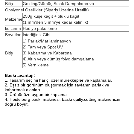
Bitiş
Golding/Gümüş Sıcak Damgalama vb
Opsiyonel Özellikler (Sipariş Üzerine Üretilir)
250g kuşe kağıt + oluklu kağıt
Malzeme
(1 mm'den 3 mm'ye kadar kalınlık)
kullanım
Hediye paketleme
Boyutlar
İstediğiniz Gibi
1) Parlak/Mat laminasyon
2) Tam veya Spot UV
Bitiş
3) Kabartma ve Kabartma
4) Altın veya gümüş folyo damgalama
5) Vernikleme
Baskı avantajı:
1. Tasarım seçimi hariç, özel mürekkepler ve kaplamalar.
2. Eşsiz bir görünüm oluşturmak için sayfanın parlak ve
kabartmalı alanları.
3. Ürününüze uygun bir kaplama.
4. Heidelberg baskı makinesi, baskı quilty.cutting makinenizin
doğru boyut.