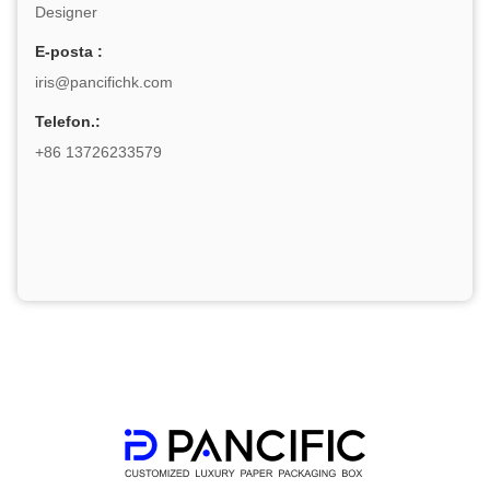
Designer
E-posta :
iris@pancifichk.com
Telefon.:
+86 13726233579