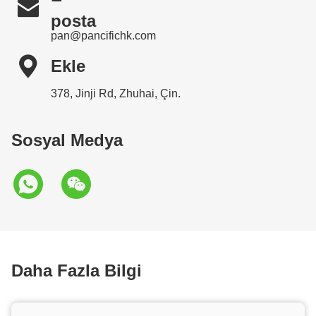

posta
pan@pancifichk.com

Ekle
378, Jinji Rd, Zhuhai, Çin.
Sosyal Medya
Daha Fazla Bilgi