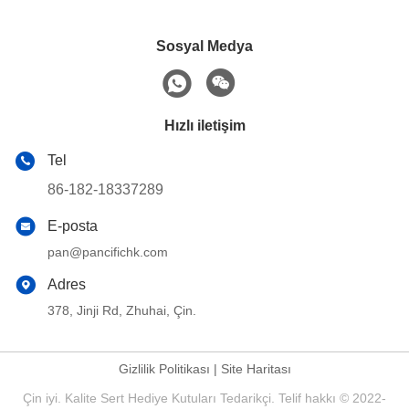
Sosyal Medya
Hızlı iletişim
Tel
86-182-18337289
E-posta
pan@pancifichk.com
Adres
378, Jinji Rd, Zhuhai, Çin.
Gizlilik Politikası
|
Site Haritası
Çin iyi. Kalite Sert Hediye Kutuları Tedarikçi. Telif hakkı © 2022-