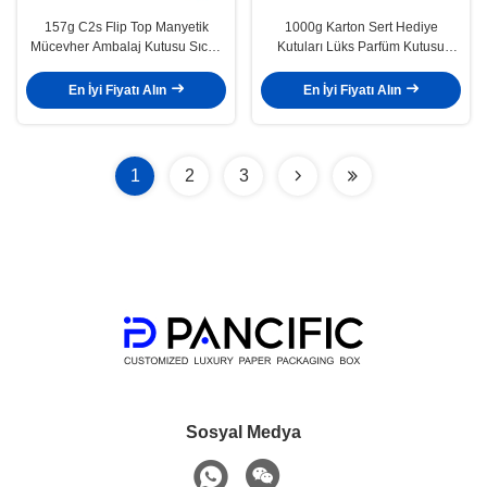
157g C2s Flip Top Manyetik
1000g Karton Sert Hediye
Mücevher Ambalaj Kutusu Sıcak
Kutuları Lüks Parfüm Kutusu
Damgalama SGS
Ambalajı Sıcak Folyo UV
En İyi Fiyatı Alın
En İyi Fiyatı Alın
1
2
3
Sosyal Medya