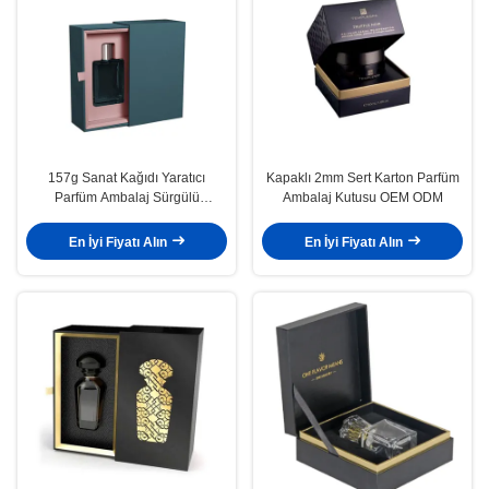
157g Sanat Kağıdı Yaratıcı
Kapaklı 2mm Sert Karton Parfüm
Parfüm Ambalaj Sürgülü
Ambalaj Kutusu OEM ODM
Çekmece Hediye Kutuları
800gsm
En İyi Fiyatı Alın
En İyi Fiyatı Alın