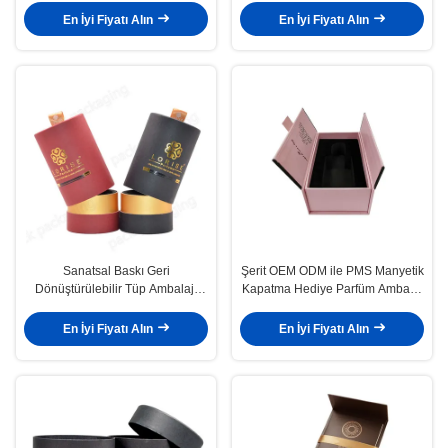
En İyi Fiyatı Alın
En İyi Fiyatı Alın
Sanatsal Baskı Geri
Şerit OEM ODM ile PMS Manyetik
Dönüştürülebilir Tüp Ambalajı
Kapatma Hediye Parfüm Ambalaj
Çevre Dostu Parfüm Ambalajı
Kutusu
120g
En İyi Fiyatı Alın
En İyi Fiyatı Alın