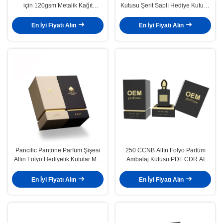
için 120gsm Metalik Kağıt
Kutusu Şerit Saplı Hediye Kutusu
Yuvarlak Ambalaj
Parlak Laminasyon
En İyi Fiyatı Alın
En İyi Fiyatı Alın
Pancific Pantone Parfüm Şişesi
250 CCNB Altın Folyo Parfüm
Altın Folyo Hediyelik Kutular Mat
Ambalaj Kutusu PDF CDR AI
Kaplamalı
ISO9001
En İyi Fiyatı Alın
En İyi Fiyatı Alın