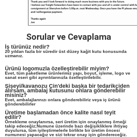
Sorular ve Cevaplama
İş türünüz nedir?
20 yıldan fazla bir süredir üst düzey kağit kutu konusunda
uzmanız.
Ürünü logomuzla özelleştirebilir miyim?
Evet, tüm paketleme ürünlerimiz yapı, boyut, işleme, logo ve
sanat eseri gibi ayrıntılarınızla özelleştirilebilir.
Şişeyi/kavanozu Çin'deki başka bir tedarikçiden
alırsam, ambalaj kutusunu onlara gönderebilir
misiniz?
Evet, ambalajlarınızı onlara gönderebiliriz veya iç ürünü
gönderebilirler
Üretime başlamadan önce kalite nasıl teyit
edilir?
Örnekleme onaylanırsa, seri üretim için onaylanmış örneği
takip edeceğiz;Numune üzerinde bazı değişikliklere ihtiyaç
duyulursa, tüm iyileştirmelerle birlikte bir üretim öncesi
numunesi yapacağız ve sizi tekrar onay için göndereceğiz.