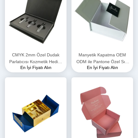
CMYK 2mm Özel Dudak
Manyetik Kapatma OEM
Parlatıcısı Kozmetik Hediye
ODM ile Pantone Özel Sıvı
En İyi Fiyatı Alın
En İyi Fiyatı Alın
Kutusu İçinde Ambalaj Blister
Ruj Ambalaj Kağıt Kutusu