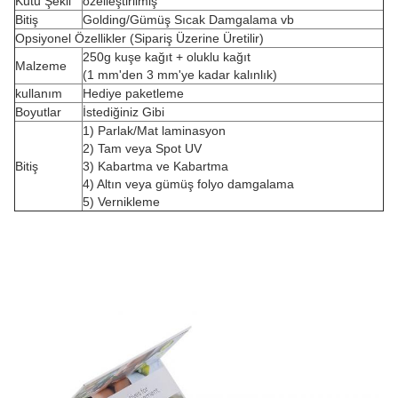
Kutu Şekli
özelleştirilmiş
Bitiş
Golding/Gümüş Sıcak Damgalama vb
Opsiyonel Özellikler (Sipariş Üzerine Üretilir)
250g kuşe kağıt + oluklu kağıt
Malzeme
(1 mm'den 3 mm'ye kadar kalınlık)
kullanım
Hediye paketleme
Boyutlar
İstediğiniz Gibi
1) Parlak/Mat laminasyon
2) Tam veya Spot UV
Bitiş
3) Kabartma ve Kabartma
4) Altın veya gümüş folyo damgalama
5) Vernikleme