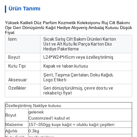
Ürün Tanımı
Yüksek Kaliteli Düz Parfüm Kozmetik Koleksiyonu Ruj Cilt Bakımı
Oje Geri Dönüşümlü Kağıt Hediye Alışveriş Ambalaj Kutusu Düşük
Fiyat
İsim:
Sıcak Satış Cilt Bakım Ürünleri Karton
Üst ve Alt Kutu İki Parça Karton Eko
Hediye Paketleme
Boyut:
L24*W24*H5cm veya özelleştirilmiş
Kutu Tipi
Kapak ve taban kutusu
Şerit, Taşıma Çantaları, Doku Kağıdı,
Aksesuar:
Logo Etiketi
Özellikler:
Geri dönüştürülmüş, çevre dostu ve
rekabetçi fiyat
Özelleştirilmiş Nakliye kutusu
gelenek
Boyut
Customzied'i kabul et
Malzeme
157~350gg kuşe kağıt + oluklu kağıt çeşitleri
Ağırlık
0.3kg