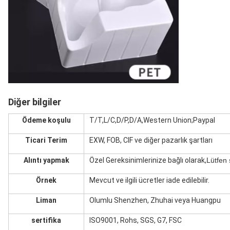
Diğer bilgiler
Ödeme koşulu
T/T,L/C,D/P,D/A,Western Union;Paypal
Ticari Terim
EXW, FOB, CIF ve diğer pazarlık şartları
Alıntı yapmak
Özel Gereksinimlerinize bağlı olarak,
Lütfen
Örnek
Mevcut ve ilgili ücretler iade edilebilir.
Liman
Olumlu Shenzhen, Zhuhai veya Huangpu
sertifika
ISO9001, Rohs, SGS, G7, FSC