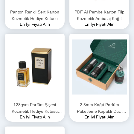
Panton Renkli Sert Karton
PDF AI Pembe Karton Flip
Kozmetik Hediye Kutusu
Kozmetik Ambalaj Kağıt
En İyi Fiyatı Alın
En İyi Fiyatı Alın
Ambalajı EVA Inside
Kutusu Sulu Kaplama
128gsm Parfüm Şişesi
2.5mm Kağıt Parfüm
Kozmetik Hediye Kutusu
Paketleme Kapaklı Düz ​​
En İyi Fiyatı Alın
En İyi Fiyatı Alın
Ambalajı OEM ODM
Hediye Kutuları Su
Vernikleme