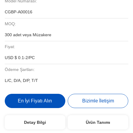
Model Numarası:
CGBP-A00016
MOQ:
300 adet veya Müzakere
Fiyat:
USD $ 0.1-2/PC
Ödeme Şartları:
L/C, D/A, D/P, T/T
En İyi Fiyatı Alın
Bizimle İletişim
Detay Bilgi
Ürün Tanımı