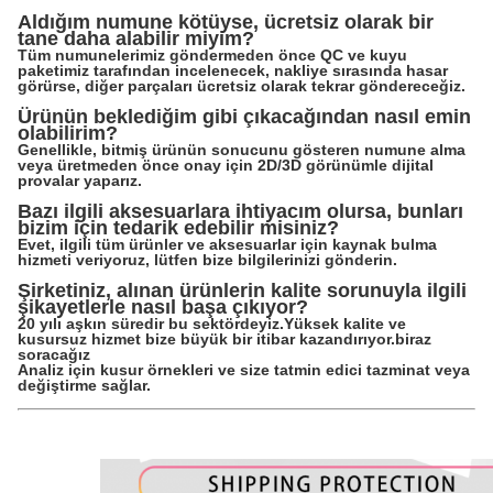
Aldığım numune kötüyse, ücretsiz olarak bir
tane daha alabilir miyim?
Tüm numunelerimiz göndermeden önce QC ve kuyu
paketimiz tarafından incelenecek, nakliye sırasında hasar
görürse, diğer parçaları ücretsiz olarak tekrar göndereceğiz.
Ürünün beklediğim gibi çıkacağından nasıl emin
olabilirim?
Genellikle, bitmiş ürünün sonucunu gösteren numune alma
veya üretmeden önce onay için 2D/3D görünümle dijital
provalar yaparız.
Bazı ilgili aksesuarlara ihtiyacım olursa, bunları
bizim için tedarik edebilir misiniz?
Evet, ilgili tüm ürünler ve aksesuarlar için kaynak bulma
hizmeti veriyoruz, lütfen bize bilgilerinizi gönderin.
Şirketiniz, alınan ürünlerin kalite sorunuyla ilgili
şikayetlerle nasıl başa çıkıyor?
20 yılı aşkın süredir bu sektördeyiz.Yüksek kalite ve
kusursuz hizmet bize büyük bir itibar kazandırıyor.biraz
soracağız
Analiz için kusur örnekleri ve size tatmin edici tazminat veya
değiştirme sağlar.