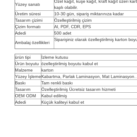
Özel kağıt, kuşe kağıt, kraft kağıt üzeri kar
Yüzey sanatı
kaplı olabilir.
Üretim süresi
10-30 gün, sipariş miktarınıza kadar
Tasarım çizimi
Özelleştirilmiş çizim
Çizim formatı
AI, PDF, CDR, EPS
Adedi
500 adet
Siparişiniz olarak özelleştirilmiş karton boy
Ambalaj özellikleri
ürün tipi
İzleme kutusu
Ürün boyutu
özelleştirilmiş boyutu kabul et
Malzeme
karton
Yüzey İşleme
Kabartma, Parlak Laminasyon, Mat Laminasyon..
Baskı
Tam renkli baskı
Tasarım
Özelleştirilmiş Ücretsiz tasarım hizmeti
OEM ODM
Kabul edilmiş
Adedi
Küçük kaliteyi kabul et