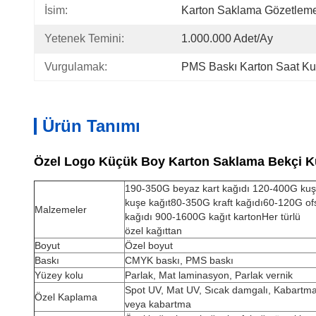
İsim:
Karton Saklama Gözetlem
Yetenek Temini:
1.000.000 Adet/ay
Vurgulamak:
PMS Baskı Karton Saat Ku
Ürün Tanımı
Özel Logo Küçük Boy Karton Saklama Bekçi Ku
190-350G beyaz kart kağıdı 120-400G kuş
kuşe kağıt80-350G kraft kağıdı60-120G of
Malzemeler
kağıdı 900-1600G kağıt kartonHer türlü
özel kağıttan
Boyut
Özel boyut
Baskı
CMYK baskı, PMS baskı
Yüzey kolu
Parlak, Mat laminasyon, Parlak vernik
Spot UV, Mat UV, Sıcak damgalı, Kabartm
Özel Kaplama
veya kabartma