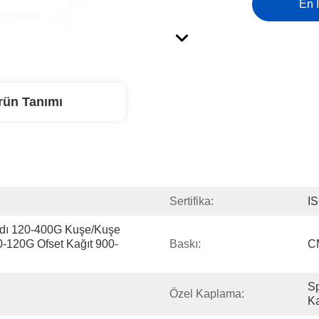
En İ
rün Tanımı
Sertifika:
I
dı 120-400G Kuşe/kuşe 
0-120G Ofset Kağıt 900-
Baskı:
C
Sp
Özel Kaplama:
K