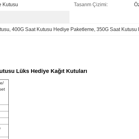
e Kutusu
Tasarım Çizimi:
Öz
tusu
, 
400G Saat Kutusu Hediye Paketleme
, 
350G Saat Kutusu 
tusu Lüks Hediye Kağıt Kutuları
e/
set
a