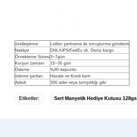
özelleştirme
Lütfen şartname ile soruşturma gönderin
Nakliye
DHL/UPS/FedEx vb, Deniz kargo
Örnekleme Süresi
3~7gün
Kurşun zamanı
15~35 gün
Ödeme
%30 depozito
ödeme şartları
Havale ve Kredi kartı
Adedi
300 adet veya tartışıldığı gibi
Etiketler:
Sert Manyetik Hediye Kutusu 128