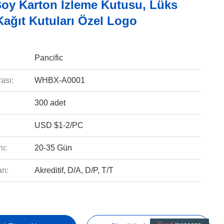
oy Karton İzleme Kutusu, Lüks
Kağıt Kutuları Özel Logo
Pancific
ası:
WHBX-A0001
300 adet
USD $1-2/PC
ı:
20-35 Gün
rı:
Akreditif, D/A, D/P, T/T