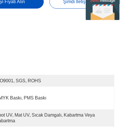
yi Fiyatı Alın
Şimdi Iletişime Geçin
SO9001, SGS, ROHS
MYK Baskı, PMS Baskı
ot UV, Mat UV, Sıcak Damgalı, Kabartma Veya 
abartma