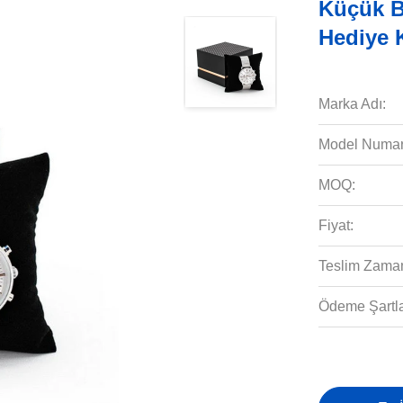
Küçük B
Hediye 
Marka Adı:
Model Numar
MOQ:
Fiyat:
Teslim Zaman
Ödeme Şartla