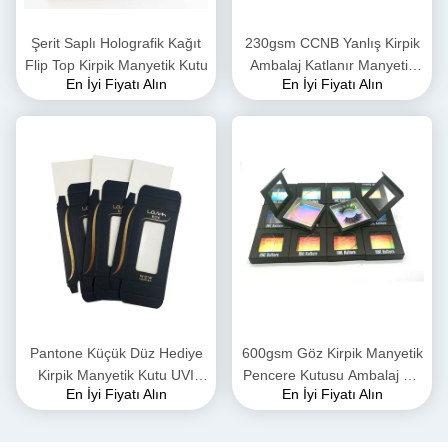
Şerit Saplı Holografik Kağıt
230gsm CCNB Yanlış Kirpik
Flip Top Kirpik Manyetik Kutu
Ambalaj Katlanır Manyetik
En İyi Fiyatı Alın
En İyi Fiyatı Alın
Hediye Kutusu K9K Oluklu
Pantone Küçük Düz Hediye
600gsm Göz Kirpik Manyetik
Kirpik Manyetik Kutu UVI
Pencere Kutusu Ambalaj UV
En İyi Fiyatı Alın
En İyi Fiyatı Alın
Sıcak Damgalama
Baskı