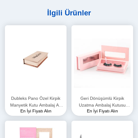
İlgili Ürünler
Dubleks Pano Özel Kirpik
Geri Dönüşümlü Kirpik
Manyetik Kutu Ambalaj AB
Uzatma Ambalaj Kutusu
En İyi Fiyatı Alın
En İyi Fiyatı Alın
Flüt BE Flüt
Manyetik Sert Kutu UV
Kaplamalı