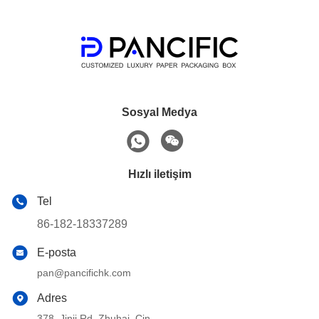
Sosyal Medya
Hızlı iletişim
Tel
86-182-18337289
E-posta
pan@pancifichk.com
Adres
378, Jinji Rd, Zhuhai, Çin.