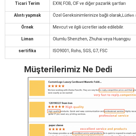
Ticari Terim
EXW, FOB, CIF ve diğer pazarlık şartları
Alıntı yapmak
Özel Gereksinimlerinize bağlı olarak,
Lütfen
Örnek
Mevcut ve ilgili ücretler iade edilebilir.
Liman
Olumlu Shenzhen, Zhuhai veya Huangpu
sertifika
ISO9001, Rohs, SGS, G7, FSC
Müşterilerimiz Ne Dedi