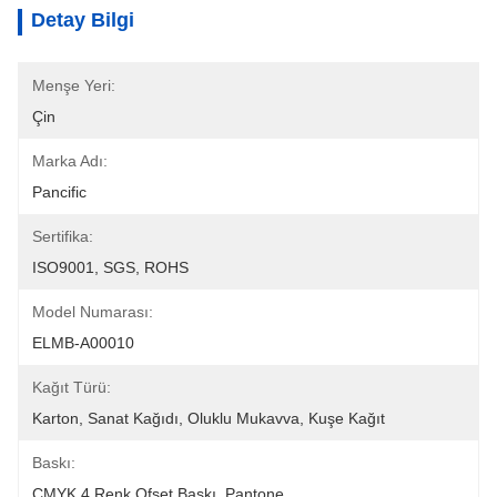
Detay Bilgi
Menşe Yeri:
Çin
Marka Adı:
Pancific
Sertifika:
ISO9001, SGS, ROHS
Model Numarası:
ELMB-A00010
Kağıt Türü:
Karton, Sanat Kağıdı, Oluklu Mukavva, Kuşe Kağıt
Baskı:
CMYK 4 Renk Ofset Baskı, Pantone