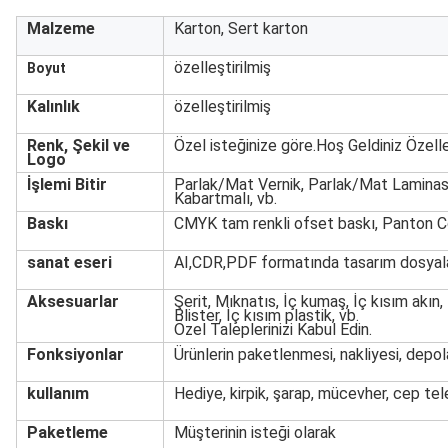
Malzeme
Karton, Sert karton
özelleştirilmiş
Boyut
Kalınlık
özelleştirilmiş
Renk, Şekil ve
Özel isteğinize göre.Hoş Geldiniz Özell
Logo
İşlemi Bitir
Parlak/Mat Vernik, Parlak/Mat Laminas
Kabartmalı, vb.
Baskı
CMYK tam renkli ofset baskı, Panton C
sanat eseri
AI,CDR,PDF formatında tasarım dosyal
Aksesuarlar
Şerit, Mıknatıs, İç kumaş, İç kısım akın,
Blister, İç kısım plastik, vb.
Özel Taleplerinizi Kabul Edin.
Fonksiyonlar
Ürünlerin paketlenmesi, nakliyesi, depol
kullanım
Hediye, kirpik, şarap, mücevher, cep te
Paketleme
Müşterinin isteği olarak