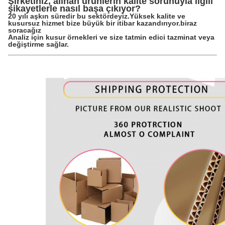
Şirketiniz, alınan ürünlerin kalite sorunuyla ilgili
şikayetlerle nasıl başa çıkıyor?
20 yılı aşkın süredir bu sektördeyiz.Yüksek kalite ve
kusursuz hizmet bize büyük bir itibar kazandırıyor.biraz
soracağız
Analiz için kusur örnekleri ve size tatmin edici tazminat veya
değiştirme sağlar.