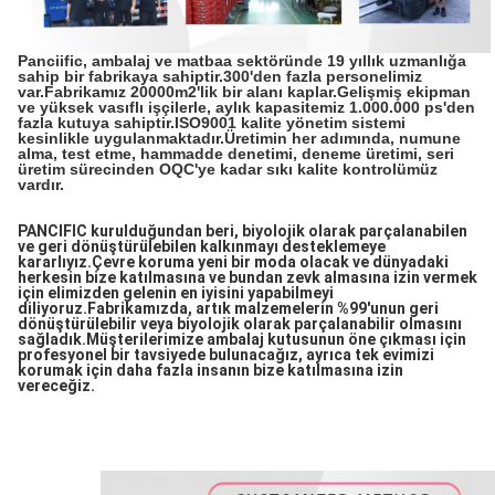
Panciific, ambalaj ve matbaa sektöründe 19 yıllık uzmanlığa
sahip bir fabrikaya sahiptir.300'den fazla personelimiz
var.Fabrikamız 20000m2'lik bir alanı kaplar.Gelişmiş ekipman
ve yüksek vasıflı işçilerle, aylık kapasitemiz 1.000.000 ps'den
fazla kutuya sahiptir.ISO9001 kalite yönetim sistemi
kesinlikle uygulanmaktadır.Üretimin her adımında, numune
alma, test etme, hammadde denetimi, deneme üretimi, seri
üretim sürecinden OQC'ye kadar sıkı kalite kontrolümüz
vardır.
PANCIFIC kurulduğundan beri, biyolojik olarak parçalanabilen
ve geri dönüştürülebilen kalkınmayı desteklemeye
kararlıyız.Çevre koruma yeni bir moda olacak ve dünyadaki
herkesin bize katılmasına ve bundan zevk almasına izin vermek
için elimizden gelenin en iyisini yapabilmeyi
diliyoruz.Fabrikamızda, artık malzemelerin %99'unun geri
dönüştürülebilir veya biyolojik olarak parçalanabilir olmasını
sağladık.Müşterilerimize ambalaj kutusunun öne çıkması için
profesyonel bir tavsiyede bulunacağız, ayrıca tek evimizi
korumak için daha fazla insanın bize katılmasına izin
vereceğiz.