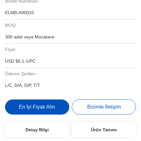
Model Numarası:
ELMB-A00010
MOQ:
300 adet veya Müzakere
Fiyat:
USD $0.1-1/PC
Ödeme Şartları:
L/C, D/A, D/P, T/T
En İyi Fiyatı Alın
Bizimle İletişim
Detay Bilgi
Ürün Tanımı