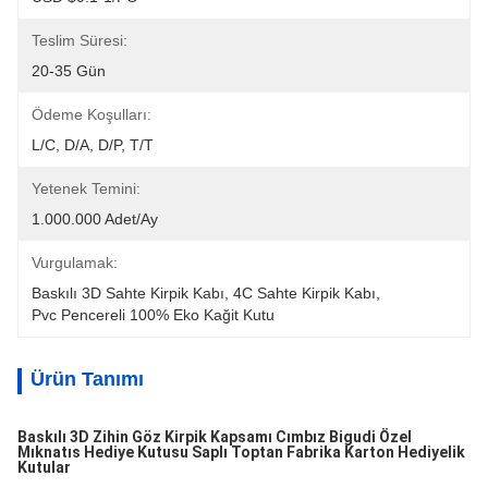
Teslim Süresi:
20-35 Gün
Ödeme Koşulları:
L/C, D/A, D/P, T/T
Yetenek Temini:
1.000.000 Adet/ay
Vurgulamak:
Baskılı 3D Sahte Kirpik Kabı
, 
4C Sahte Kirpik Kabı
, 
Pvc Pencereli 100% Eko Kağit Kutu
Ürün Tanımı
Baskılı 3D Zihin Göz Kirpik Kapsamı Cımbız Bigudi Özel
Mıknatıs Hediye Kutusu Saplı Toptan Fabrika Karton Hediyelik
Kutular