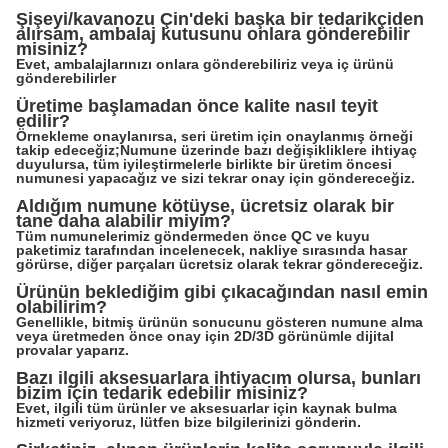
Şişeyi/kavanozu Çin'deki başka bir tedarikçiden
alırsam, ambalaj kutusunu onlara gönderebilir
misiniz?
Evet, ambalajlarınızı onlara gönderebiliriz veya iç ürünü
gönderebilirler
Üretime başlamadan önce kalite nasıl teyit
edilir?
Örnekleme onaylanırsa, seri üretim için onaylanmış örneği
takip edeceğiz;Numune üzerinde bazı değişikliklere ihtiyaç
duyulursa, tüm iyileştirmelerle birlikte bir üretim öncesi
numunesi yapacağız ve sizi tekrar onay için göndereceğiz.
Aldığım numune kötüyse, ücretsiz olarak bir
tane daha alabilir miyim?
Tüm numunelerimiz göndermeden önce QC ve kuyu
paketimiz tarafından incelenecek, nakliye sırasında hasar
görürse, diğer parçaları ücretsiz olarak tekrar göndereceğiz.
Ürünün beklediğim gibi çıkacağından nasıl emin
olabilirim?
Genellikle, bitmiş ürünün sonucunu gösteren numune alma
veya üretmeden önce onay için 2D/3D görünümle dijital
provalar yaparız.
Bazı ilgili aksesuarlara ihtiyacım olursa, bunları
bizim için tedarik edebilir misiniz?
Evet, ilgili tüm ürünler ve aksesuarlar için kaynak bulma
hizmeti veriyoruz, lütfen bize bilgilerinizi gönderin.