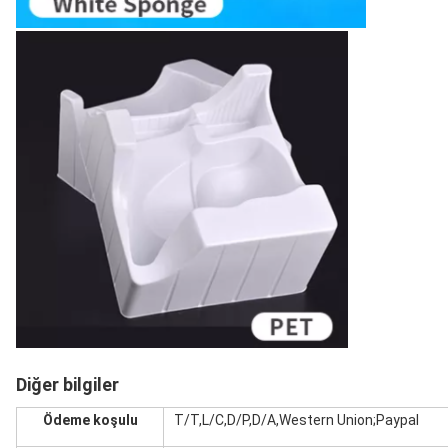
Diğer bilgiler
Ödeme koşulu
T/T,L/C,D/P,D/A,Western Union;Paypal