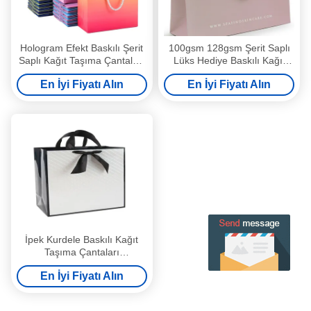
Hologram Efekt Baskılı Şerit
100gsm 128gsm Şerit Saplı
Saplı Kağıt Taşıma Çantaları
Lüks Hediye Baskılı Kağıt
Pantone
Taşıma Çantaları
En İyi Fiyatı Alın
En İyi Fiyatı Alın
İpek Kurdele Baskılı Kağıt
Taşıma Çantaları
110*50*190mm Düz Hediye
En İyi Fiyatı Alın
Çantaları ODM