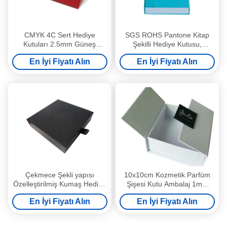
CMYK 4C Sert Hediye
SGS ROHS Pantone Kitap
Kutuları 2.5mm Güneş
Şekilli Hediye Kutusu,
Gözlüğü Hediye Kutusu Mat
Manyetik Kapatma PMS
En İyi Fiyatı Alın
En İyi Fiyatı Alın
UV
Baskılı
Çekmece Şekli yapısı
10x10cm Kozmetik Parfüm
Özelleştirilmiş Kumaş Hediye
Şişesi Kutu Ambalaj 1mm
kutusu mıknatıs kapatma
2mm 3mm
En İyi Fiyatı Alın
En İyi Fiyatı Alın
karton kağıt hediye kutusu
sert karton hediye kutuları